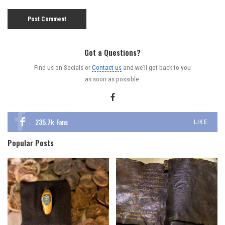
Got a Questions?
Find us on Socials or
Contact us
and we’ll get back to you
as soon as possible.
235.7k
Fans
LIKE
Popular Posts