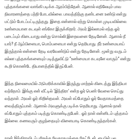
புத்தகங்களை வாங்கி படிக்க ஆரம்பித்தேன். ஆனால் எதிலேயும் பாவ
நிவாரணத்தை பற்றி போடவில்லை. பாவத்திற்கு தண்டனை உண்டு என்று
மட்டும் போடப்பட்டிருந்தது. இதை என்னால் ஏற்று கொள்ள முடியவில்லை.
உண்மையான கடவுள் எங்கோ இருக்கிறார். அவர் இல்லாமல் எந்த ஓர்
படைப்பும் கிடையாது என்று சொல்லி இறைவனை தேடினேன். ஆனால் நீ
யார்? நீ ஆம்பிளையா, பொம்பளையா என்று தெரியாது. நீர் உண்மையாய்
இருந்தால் என்னை தேடி வரவேண்டும் என்று தேடினேன். மூன்று வருடம்
எல்லா புத்தகங்களையும் படித்துவிட்டு “உண்மையா கடவுளே வாரும்” என்று
கூறி கொண்டே தியானத்தில் இருப்பேன்.
இந்த நிலைமையில் அமெரிக்காவில் இருந்து மாற்றல் கிடைத்து இந்தியா
வந்தோம். இங்கு என் வீட்டில் ‘இந்திரா’ என்ற ஓர் பெண் வேலை செய்து
வந்தாள். அவள் ஓர் கிறிஸ்தவள். அவள் எப்போதும் ஓர் வேதாகமத்தை
வைத்திருப்பாள். ஆனால் அவளுக்கு படிக்க தெரியாது. ஆனால் நான்
எப்போதும் புத்தகம் படித்து கொண்டிருபேன்.. ஓர் நாள் என்னிடம் புத்தகம்
இல்லை. கணவரும் குழந்தையும் விளையாடி கொண்டிருந்தார்கள்.
நான் இந்திராவிடம் பரிசுத்த வேதாகமத்தை கேட்டேன். பைபிள் பல