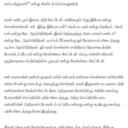
காப்பாற்றுவார்?” என்று கிண்டல் செய்வதுண்டு.
நான் பலரிடமும் இதை பற்றி கேட்டேன். எல்லோரும் அது இயேசு என்று
சொன்னார்கள். சரி.. இந்த இயேசு யார்? அவர் கடவுள் என்று தெரியும். அவர்
யார் என்று தேட ஆரம்பித்தேன். இவர் பிறந்ததற்கு அடையாளம் உண்டா?
என்று தேட ஆரம்பித்தேன். டிசம்பர் 25 எனக்கு ஓர் வேதாகமம் கிடைத்தது.
படிக்க ஆரம்பித்தேன். ஓர் நாள் சென்னை சாந்தோம் தேவாலயத்தில்
யேசுவிடம் நீர் யார் என்று கேள்வியை கேட்டேன். எப்படி கன்னி மரியாள்
குழந்தையை பெற்றெடுக்க முடியும் என்று கேள்வியை கேட்டேன்.
என் கணவரின் நண்பர் ஒருவர் மார்க் என்பவர் என்னை சென்னை எக்மோரில்
உள்ள சி.எஸ்.ஐ சபைக்கு அழைத்து சென்றார். நான் இதுவரை கடவுளை பற்றி
என்னென்ன கேள்வி கேட்டேனோ அத்தனை கேள்விக்கு அங்கே எனக்கு
போதகரின் செய்தியில் பதில் கிடைத்தது. அந்த செய்தியில் பாவ
மன்னிப்பின் அதிகாரம் யேசுவிடம் மட்டுமே உள்ளது என்று கூறியது எனக்கு
பதில் கிடைத்தது போல இருந்தது.
இதன் பிறகு என் கேள்விகளுக்கு பதில் கிடைக்க ஆரம்பத்தது. இயேசு