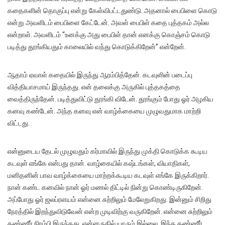
கதைகளின் தொகுப்பு என்று கேள்விபட்டதுண்டு. அதனால் பைபிளை கொடு
என்று அவளிடம் பைபிளை கேட்டேன். அவள் பைபிள் கதை புத்தகம் அல்ல
என்றாள். அவளிடம் “உனக்கு அது பைபிள் தான் எனக்கு கொஞ்சம் கொடு
படித்து தூங்கியதும் காலையில் வந்து கொடுக்கிறேன்” என்றேன்.
ஆதாம் ஏவாள் கதையில் இருந்து ஆரம்பித்தேன். கடவுளின் படைப்பு
வித்தியாசமாய் இருந்தது. என் தலைக்கு அருகில் புத்தகத்தை
வைத்திருந்தேன். படித்துவிட்டு தூங்கி விடேன். தூங்கும் போது ஓர் அழகிய
கனவு கண்டேன். அந்த கனவு என் வாழ்க்கையை முழுவதுமாக மாற்றி
விட்டது.
என்னுடைய தேடல் முழுவதும் கர்மாவில் இருந்து முக்தி கொடுக்க கூடிய
கடவுள் எங்கே என்பது தான். வாழ்கையில் கஷ்டங்கள், வியாதிகள்,
மனிதனின் பாவ வாழ்க்கையை மாற்றக்கூடிய கடவுள் எங்கே இருக்கிறார்.
நான் கண்ட கனவில் நான் ஓர் மணல் திட்டில் நின்று கொண்டிருகிறேன்.
அப்போது ஓர் ஜலப்ரளயம் என்னை சுற்றிலும் மேலேறுகிறது. இன்னும் சிறிது
நேரத்தில் இறந்துவிடுவேன் என்ற முடிவிற்கு வருகிறேன். என்னை சுற்றிலும்
தண்ணீர் நிரம்பி இருந்தது. என்னருகில் யாரும் இல்லை. இந்த தண்ணீர்