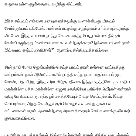
கருவை உள்ள குழந்தையை அழித்து விட்டனர்.
இந்த சம்பவம் என்னை மனவுளைச்சலுக்கு ஆளாக்கியது. மிகவும்
சோர்ந்துபோய் விட்டேன். நான் என் உடலுக்கு மருத்துவம் பார்க்கவும் மறுத்து
விட்டேன். இந்த சம்பவம் நடந்து கொண்டிருந்த போது என் மனதில் ஓர்
கேள்வி எழுந்தது. “உண்மையான கடவுள் இருக்காரா? இல்லையா? ஏன் நான்
இவ்வளவு கஷ்டப்படுகிறேன்?”. ஆனால் பதில்கிடைக்கவில்லை..
சிலர் நான் போன ஜென்மத்தில் செய்த பாவம் தான் என்னை வாட்டுகிறது
என்றார்கள். நான் அமெரிக்காவில் நடத்தி வந்த நடன வகுப்பையும் மூட
வேண்டியதாயிற்று. இந்த கர்மாவிற்கு பதிலாக இந்து மதத்திலோ, முகமதிய
மதத்திலோ, புத்த மதத்திலோ, ஜைன மதத்திலோ பதில் தேடுவீர்கள் என்றால்
எதிலுமே கிடையாது. எந்த ஓர் மதத்திலேயும் அதை செய்யுங்கள், இதை
செய்யுங்கள், அந்த கோவிலுக்குள் செல்லுங்கள் என்று தான் பல
கட்டளைகள் வரும். ஆனால் இதை அனைத்தையும் செய்த எனக்கு வியாதி
குணமாகவில்லை.
பல இந்து மத புத்தகங்கள், இஸ்லாமியர்களின் குரான், சீக்கிய மத புத்தகம்