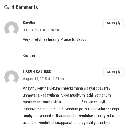
4 Comments
Kavitha
Reply
June 3, 2014 at 11:28 am
Very Lifeful Testimony. Praise to Jesus.
Kavitha
HARUN RASHEED
Reply
August 18, 2015 at 11:24 am
Anaythu kelvihalukkum Theerkamana vidayalippavarey
unmayana kadavulaha irukka mudiyum. athil yethenum
santheham vanthuvittal ………………….? valvin yellayil
iruppavarhal manam uruhi vendum pothu kadavulai nerunga
mudiyum. yenenil satharanamaha vendubavarhalay vidavum
avarhalin venduthal sirappanathu. orey nalil yetharkkum