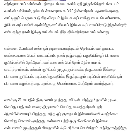
சந்தோசமாய் உள்ளேன்.. நிறைய மேடைகளில் ஏறி இருக்கிறேன், கேடயம்
வாங்கி உள்ளேன், நல்ல பேச்சாளராக கூப்பிட்டுள்ளார்கள். ஆனால் அதை
காட்டிலும் பெருமைபடுகிற விஷயம் இயேசு அப்பாவினுடைய பெண்ணாக,
இயேசு அப்பாவின் அன்பிற்கு சாட்சியாய் இயேசு அப்பா உயிரோடு இருக்கிறார்
என்பதற்கு நான் இங்கு சாட்சியாய் நிற்பதில் சந்தோசமாய் உள்ளது.
என்னை மோகினி என்ற ஓர் நடிகையாகத்தான் தெரியும். என்னுடைய
உண்மையான பெயர் மகாலட்சுமி. நான் தஞ்சாவூர் பகுதியில் ஓர் பிராமண
குடும்பத்தில் பிறந்தேன். என்னை என் பெற்றோர் ஆச்சாரமாய்
வளர்த்தார்கள். எங்கள் குடும்பம் முழுவதும் கலப்பு திருமணம் இல்லாத
பிராமண குடும்பம். நடிப்பதற்கு எதிர்ப்பு இருந்தாலும் நடிப்பின் மத்தியில் ஓர்
பிராமண வழக்கத்தை மறக்காத பெண்ணாக பெற்றோர் வளர்த்தனர்.
எனக்கு 21 வயதில் திருமணம் நடந்தது. வீட்டில் பார்த்து 3 நாளில் முடிவு
செய்து பரத் என்பவரை திருமணம் செய்து வைத்தார்கள். ஓர்
ஆண்பிள்ளையும் பிறந்தது. எந்த ஓர் குறையும் இல்லாமல் என் வாழ்க்கை
சென்று கொண்டிருந்தது. என்னை பற்றி ஒரு கிசுகிசுவும் இல்லை..
கல்யாணம் முடிந்ததும் சில நாளில் அமெரிக்கா சென்றோம். சந்தோசத்திற்கு